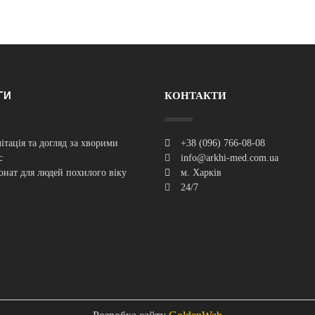
ГИ
КОНТАКТИ
літація та догляд за хворими
+38 (096) 766-08-08
с
info@arkhi-med.com.ua
онат для людей похилого віку
м. Харків
24/7