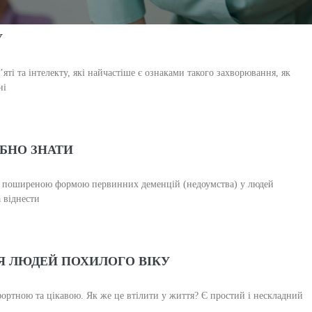
У
яті та інтелекту, які найчастіше є ознаками такого захворювання, як
ні
БНО ЗНАТИ
ьш поширеною формою первинних деменцій (недоумства) у людей
 віднести
Я ЛЮДЕЙ ПОХИЛОГО ВІКУ
фортною та цікавою. Як же це втілити у життя? Є простий і нескладний