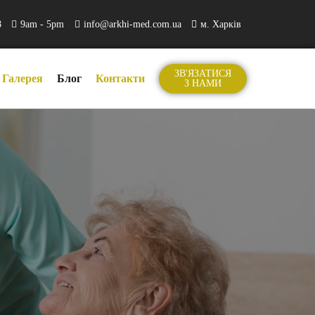
8
9am - 5pm
info@arkhi-med.com.ua
м. Харків
ЗВ'ЯЗАТИСЯ
Галерея
Блог
Контакти
З НАМИ