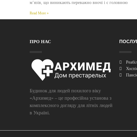
м’язів, що виникають переважно вночі і є головною
Read More »
ПОСЛУ
ПРО НАС
Реабі
Хоспі
Пансі
Будинок для людей похилого віку
«Архимед» – це професійна установа з
комплексного догляду для літніх людей
в Україні.