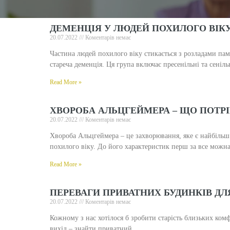
ДЕМЕНЦІЯ У ЛЮДЕЙ ПОХИЛОГО ВІК
20.07.2022
Коментарів немає
Частина людей похилого віку стикається з розладами пам’
стареча деменція. Ця група включає пресенільні та сеніль
Read More »
ХВОРОБА АЛЬЦГЕЙМЕРА – ЩО ПОТРІ
20.07.2022
Коментарів немає
Хвороба Альцгеймера – це захворювання, яке є найбіл
похилого віку. До його характеристик перш за все можна
Read More »
ПЕРЕВАГИ ПРИВАТНИХ БУДИНКІВ ДЛ
20.07.2022
Коментарів немає
Кожному з нас хотілося б зробити старість близьких ком
вихід – знайти приватний