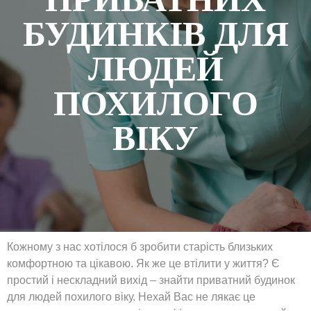
БУДИНКІВ ДЛЯ
ЛЮДЕЙ
ПОХИЛОГО
ВІКУ
Кожному з нас хотілося б зробити старість близьких
комфортною та цікавою. Як же це втілити у життя? Є
простий і нескладний вихід – знайти приватний будинок
для людей похилого віку. Нехай Вас не лякає це