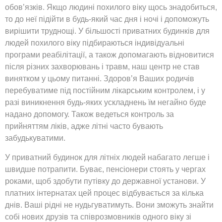
обов’язків. Якщо людині похилого віку щось знадобиться,
то до неї підійти в будь-який час дня і ночі і допоможуть
вирішити труднощі. У більшості приватних будинків для
людей похилого віку підбираються індивідуальні
програми реабілітації, а також допомагають відновитися
після різних захворювань і травм, наш центр не став
винятком у цьому питанні. Здоров’я Ваших родичів
перебуватиме під постійним лікарським контролем, і у
разі виникнення будь-яких ускладнень їм негайно буде
надано допомогу. Також ведеться контроль за
прийняттям ліків, адже літні часто бувають
забудькуватими.
У приватний будинок для літніх людей набагато легше і
швидше потрапити. Буває, пенсіонери стоять у чергах
роками, щоб здобути путівку до державної установи. У
платних інтернатах цей процес відбувається за кілька
днів. Ваші рідні не нудьгуватимуть. Вони зможуть знайти
собі нових друзів та співрозмовників одного віку зі